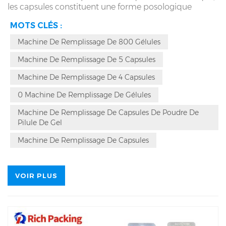
les capsules constituent une forme posologique
courante de médicament qui nécessite un processus
MOTS CLÉS :
de remplissage très précis pour garantir une dose
constante de médicament dans chaque capsule. La
Machine De Remplissage De 800 Gélules
machine de remplissage de gélules NJP-800C est un
équipement populaire. Il adopte un nouveau type de
Machine De Remplissage De 5 Capsules
technologie de découpage pneumatique,
particulièrement adaptée aux matériaux à faible
Machine De Remplissage De 4 Capsules
fluidité et améliorant considérablement l'effet de
0 Machine De Remplissage De Gélules
remplissage.
Machine De Remplissage De Capsules De Poudre De
Pilule De Gel
Machine De Remplissage De Capsules
VOIR PLUS