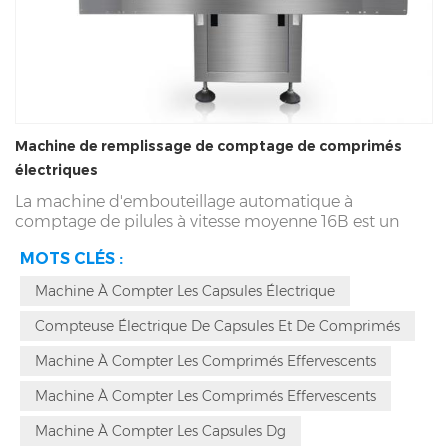
Machine de remplissage de comptage de comprimés
électriques
La machine d'embouteillage automatique à
comptage de pilules à vitesse moyenne 16B est un
équipement pharmaceutique et d'emballage
MOTS CLÉS :
essentiel qui nécessite un contrôle précis du flux de
matériaux et du processus d'embouteillage. La
Machine À Compter Les Capsules Électrique
technologie des yeux photoélectriques pour la
détection précise des objets et le contrôle de la
Compteuse Électrique De Capsules Et De Comprimés
position est devenue un outil indispensable dans le
domaine de l'emballage automatisé moderne. Cet
Machine À Compter Les Comprimés Effervescents
article discutera en détail du rôle et des avantages de
Machine À Compter Les Comprimés Effervescents
la technologie des yeux photoélectriques dans la
machine d'embouteillage compteuse à vitesse
Machine À Compter Les Capsules Dg
moyenne 16B.