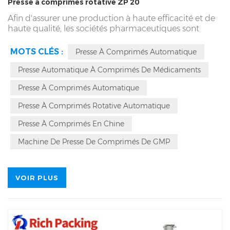
Presse à comprimés rotative ZP 20
Afin d'assurer une production à haute efficacité et de
haute qualité, les sociétés pharmaceutiques sont
constamment à la recherche d'équipements et de
technologies de pointe pour améliorer leurs processus
MOTS CLÉS :
Presse À Comprimés Automatique
de production. La presse à comprimés rotative ZP-20
est l'un de ces équipements avancés qui excelle en
Presse Automatique À Comprimés De Médicaments
termes de rendement, de facilité d'entretien et de
Presse À Comprimés Automatique
fiabilité. Les fonctionnalités de la presse à comprimés
rotative ZP-20 apportent d’énormes avantages à
Presse À Comprimés Rotative Automatique
l’industrie pharmaceutique.
Presse À Comprimés En Chine
Machine De Presse De Comprimés De GMP
VOIR PLUS