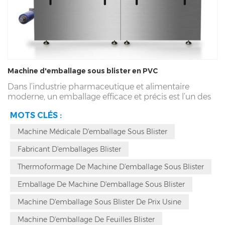
Machine d'emballage sous blister en PVC
Dans l’industrie pharmaceutique et alimentaire
moderne, un emballage efficace et précis est l’un des
facteurs clés du succès d’un produit. Cela conduit à la
MOTS CLÉS :
machine d'emballage sous blister DPP, un
équipement d'emballage automatisé avancé équipé
Machine Médicale D'emballage Sous Blister
d'un PLC Siemens. Cette machine est principalement
utilisée pour placer divers produits, tels que des
Fabricant D'emballages Blister
gélules et des comprimés, et pour les emballer sous
blister.
Thermoformage De Machine D'emballage Sous Blister
Emballage De Machine D'emballage Sous Blister
Machine D'emballage Sous Blister De Prix Usine
Machine D'emballage De Feuilles Blister