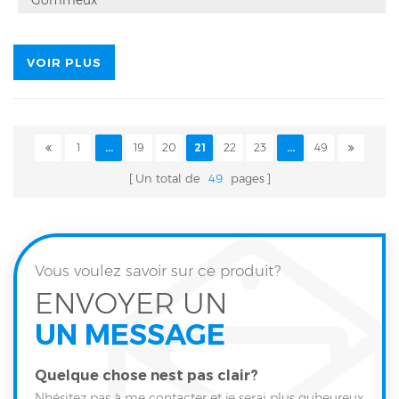
VOIR PLUS
1
...
19
20
21
22
23
...
49
Un total de
49
pages
Vous voulez savoir sur ce produit?
ENVOYER UN
UN MESSAGE
Quelque chose nest pas clair?
Nhésitez pas à me contacter et je serai plus quheureux