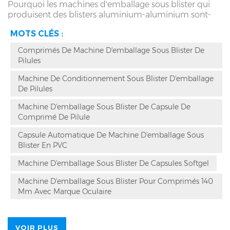
Pourquoi les machines d'emballage sous blister qui
produisent des blisters aluminium-aluminium sont-
elles plus chères que les machines blister aluminium-
MOTS CLÉS :
plastique ordinaires ? Outre le coût plus élevé du
moule, une autre raison est de protéger le film
Comprimés De Machine D'emballage Sous Blister De
d'emballage des rayures ou des rayures causées par les
Pilules
pinceaux. L'emballage sous blister en aluminium
nécessite un alimentateur spécial au lieu d'un
Machine De Conditionnement Sous Blister D'emballage
alimentateur à brosses ordinaire. Ce sont des raisons
De Pilules
importantes qui affectent la différence de prix.
Machine D'emballage Sous Blister De Capsule De
Comprimé De Pilule
Capsule Automatique De Machine D'emballage Sous
Blister En PVC
Machine D'emballage Sous Blister De Capsules Softgel
Machine D'emballage Sous Blister Pour Comprimés 140
Mm Avec Marque Oculaire
VOIR PLUS