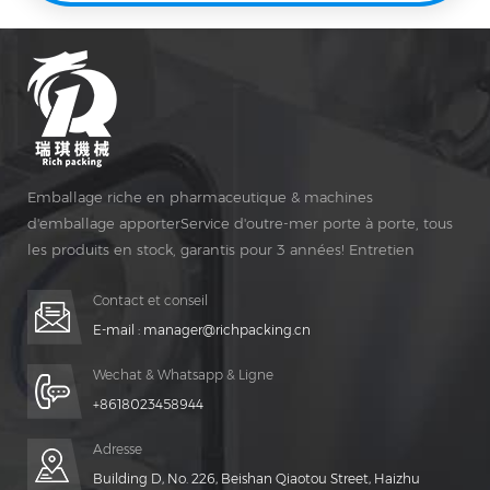
Emballage riche en pharmaceutique & machines
d'emballage apporterService d'outre-mer porte à porte, tous
les produits en stock, garantis pour 3 années! Entretien
gratuit pour Vie Temps!
Contact et conseil
E-mail :
manager@richpacking.cn
Wechat & Whatsapp & Ligne
+8618023458944
Adresse
Building D, No. 226, Beishan Qiaotou Street, Haizhu