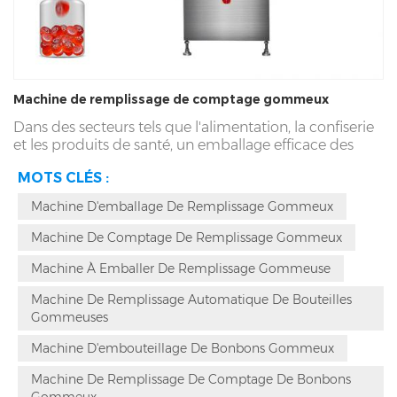
Machine de remplissage de comptage gommeux
Dans des secteurs tels que l'alimentation, la confiserie
et les produits de santé, un emballage efficace des
collations solides telles que les bonbons gélifiés est
MOTS CLÉS :
particulièrement important. Cet équipement
automatisé à grande vitesse à 16 canaux peut produire
Machine D'emballage De Remplissage Gommeux
jusqu'à 80 bouteilles par minute, offrant des
possibilités illimitées à l'industrie. Cet article examinera
Machine De Comptage De Remplissage Gommeux
en profondeur les avantages et les domaines
d'application de la machine d'embouteillage de
Machine À Emballer De Remplissage Gommeuse
bonbons gommeux Rich Packing.
Machine De Remplissage Automatique De Bouteilles
Gommeuses
Machine D'embouteillage De Bonbons Gommeux
Machine De Remplissage De Comptage De Bonbons
Gommeux