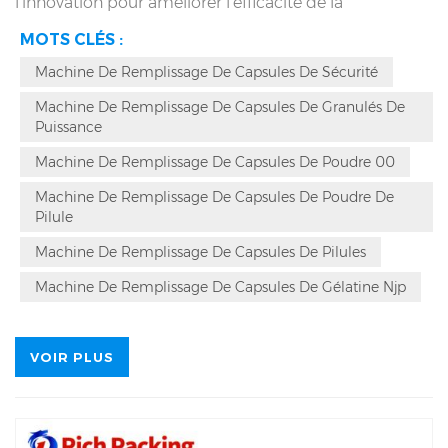
l'innovation pour améliorer l'efficacité de la
production et la qualité des produits. La machine de
MOTS CLÉS :
remplissage de gélules NJP-3800D introduit une
innovation importante : le dispositif de séparation.
Machine De Remplissage De Capsules De Sécurité
L'introduction de cette technologie améliore non
seulement les performances de l'équipement, mais
Machine De Remplissage De Capsules De Granulés De
réalise également des avancées significatives en
Puissance
matière de protection de l'environnement, permettant
de séparer et de recycler efficacement la poudre
Machine De Remplissage De Capsules De Poudre 00
pharmaceutique et les capsules usagées, évitant ainsi
Machine De Remplissage De Capsules De Poudre De
le problème de contamination de la poudre
Pilule
pharmaceutique recyclée.
Machine De Remplissage De Capsules De Pilules
Machine De Remplissage De Capsules De Gélatine Njp
VOIR PLUS