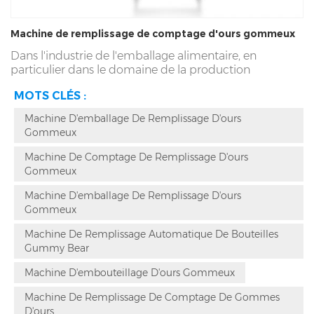
Machine de remplissage de comptage d'ours gommeux
Dans l'industrie de l'emballage alimentaire, en
particulier dans le domaine de la production
d'emballages de bonbons mous, en raison du prix
MOTS CLÉS :
élevé des bonbons mous, un contrôle précis de la
quantité et de l'emballage sont la clé pour garantir la
Machine D'emballage De Remplissage D'ours
qualité du produit. Les machines à compter les
Gommeux
gommes et les balances à gommes sont deux
technologies différentes utilisées pour atteindre cet
Machine De Comptage De Remplissage D'ours
objectif. Cet article examinera en profondeur les
Gommeux
différences entre ces deux appareils et les avantages
de chacun.
Machine D'emballage De Remplissage D'ours
Gommeux
Machine De Remplissage Automatique De Bouteilles
Gummy Bear
Machine D'embouteillage D'ours Gommeux
Machine De Remplissage De Comptage De Gommes
D'ours