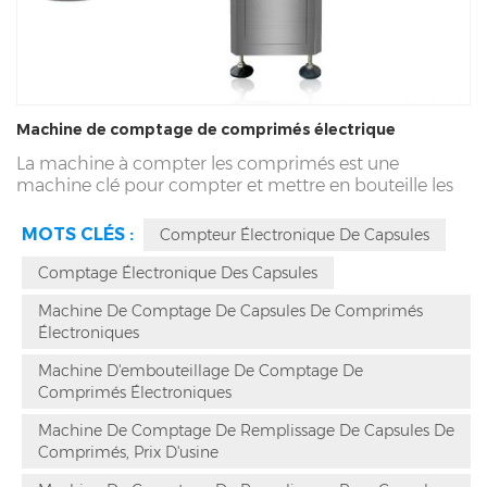
Machine de comptage de comprimés électrique
La machine à compter les comprimés est une
machine clé pour compter et mettre en bouteille les
comprimés. Il doit être capable de contrôler avec
précision le volume de remplissage de chaque
MOTS CLÉS :
Compteur Électronique De Capsules
bouteille pour obtenir une production et un
emballage efficaces. Cet article explorera comment la
Comptage Électronique Des Capsules
machine à compter les comprimés atteint un contrôle
Machine De Comptage De Capsules De Comprimés
précis et maintient une précision de fonctionnement
Électroniques
supérieure à 99,7 %.
Machine D'embouteillage De Comptage De
Comprimés Électroniques
Machine De Comptage De Remplissage De Capsules De
Comprimés, Prix D'usine