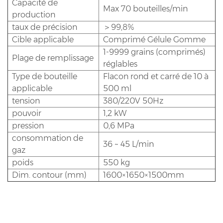
Capacité de
Max 70 bouteilles/min
production
taux de précision
＞99,8%
Cible applicable
Comprimé Gélule Gomme
1-9999 grains (comprimés)
Plage de remplissage
réglables
Type de bouteille
Flacon rond et carré de 10 à
applicable
500 ml
tension
380/220V 50Hz
pouvoir
1,2 kW
pression
0,6 MPa
consommation de
36 ~ 45 L/min
gaz
poids
550 kg
Dim. contour (mm)
1600×1650×1500mm