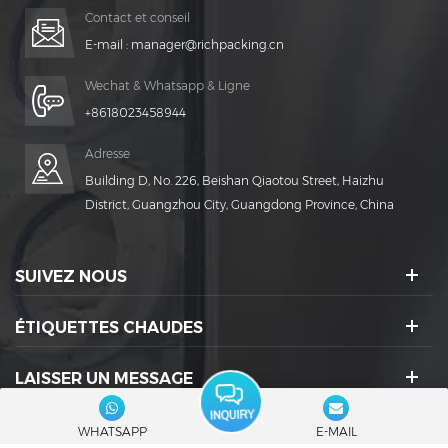
Contact et conseil
E-mail :
manager@richpacking.cn
Wechat & Whatsapp & Ligne
+8618023458944
Adresse
Building D, No. 226, Beishan Qiaotou Street, Haizhu
District, Guangzhou City, Guangdong Province, China
SUIVEZ NOUS
ÉTIQUETTES CHAUDES
LAISSER UN MESSAGE
ICÔNES SOCIALES :
WHATSAPP
E-MAIL