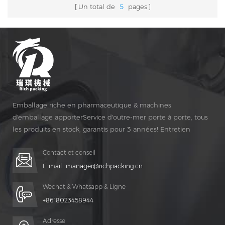
Un total de
5
pages
Emballage riche en pharmaceutique & machines
d'emballage apporterService d'outre-mer porte à porte, tous
les produits en stock, garantis pour 3 années! Entretien
gratuit pour Vie Temps!
Contact et conseil
E-mail :
manager@richpacking.cn
Wechat & Whatsapp & Ligne
+8618023458944
Adresse