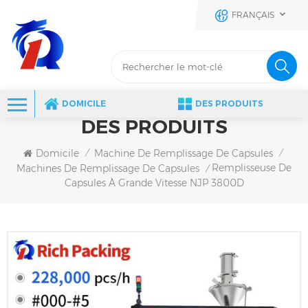
FRANÇAIS
DOMICILE
DES PRODUITS
DES PRODUITS
Domicile
Machine De Remplissage De Capsules
/
/
Remplisseuse De
Machines De Remplissage De Capsules
/
Capsules À Grande Vitesse NJP 3800D