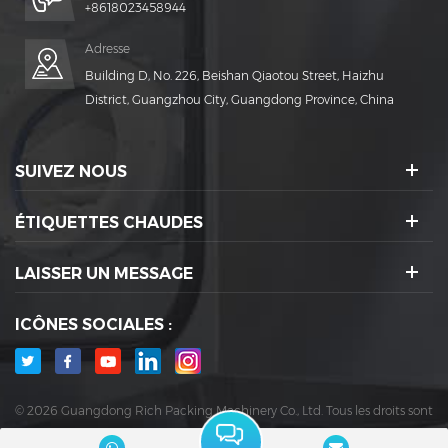
+8618023458944
Adresse
Building D, No. 226, Beishan Qiaotou Street, Haizhu
District, Guangzhou City, Guangdong Province, China
SUIVEZ NOUS
ÉTIQUETTES CHAUDES
LAISSER UN MESSAGE
ICÔNES SOCIALES :
© 2026 Guangdong Rich Packing Machinery Co., Ltd. Tous les droits sont
réservés.
|
Blog
|
Plancher
|
XML
|
politique de confidentialité