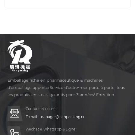
une heure, digne de la taille des capsules de taille
000,00,0,1,2,3,4,5 de 400 C. 400 C pour utilisation dans la
fabrique de petites échelles d'industries pharmaceutiques
et de petites pharmacies Sous-paquet et aussi l'école de
pharmacie du personnel à faire Capsules.
Emballage riche en pharmaceutique & machines
d'emballage apporterService d'outre-mer porte à porte, tous
les produits en stock, garantis pour 3 années! Entretien
gratuit pour Vie Temps!
Contact et conseil
E-mail :
manager@richpacking.cn
Wechat & Whatsapp & Ligne