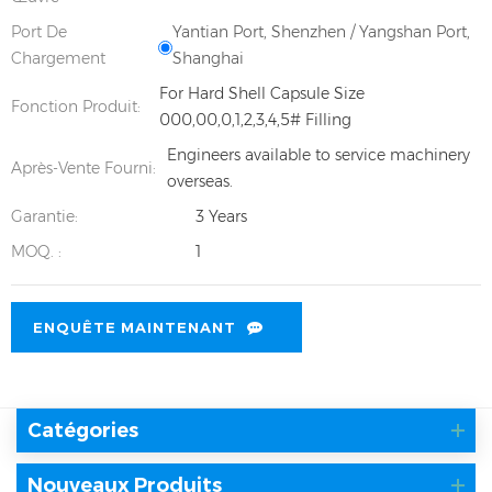
Port De
Yantian Port, Shenzhen / Yangshan Port,
Chargement
Shanghai
For Hard Shell Capsule Size
Fonction Produit:
000,00,0,1,2,3,4,5# Filling
Engineers available to service machinery
Après-Vente Fourni:
overseas.
Garantie:
3 Years
MOQ. :
1
ENQUÊTE MAINTENANT
Catégories
Nouveaux Produits