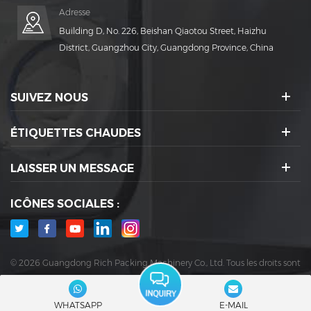
Adresse
Building D, No. 226, Beishan Qiaotou Street, Haizhu
District, Guangzhou City, Guangdong Province, China
SUIVEZ NOUS
ÉTIQUETTES CHAUDES
LAISSER UN MESSAGE
ICÔNES SOCIALES :
© 2026 Guangdong Rich Packing Machinery Co., Ltd. Tous les droits sont
réservés.
|
Blog
|
Plancher
|
XML
|
politique de confidentialité
Réseau IPv6 pris en charge
WHATSAPP
E-MAIL