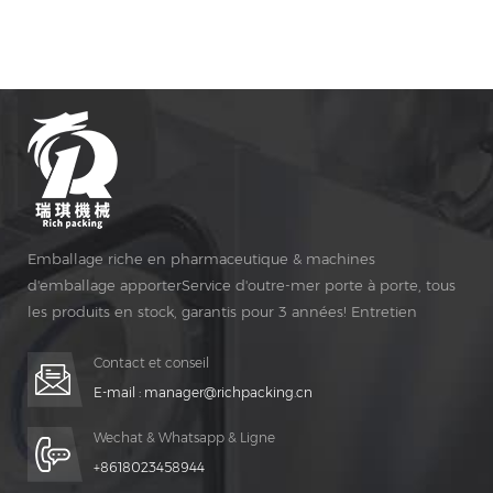
fabrique de petites échelles d'industries pharmaceutiques
et de petites pharmacies Sous-paquet et aussi l'école de
pharmacie du personnel à faire Capsules.
Emballage riche en pharmaceutique & machines
d'emballage apporterService d'outre-mer porte à porte, tous
les produits en stock, garantis pour 3 années! Entretien
gratuit pour Vie Temps!
Contact et conseil
E-mail :
manager@richpacking.cn
Wechat & Whatsapp & Ligne
+8618023458944