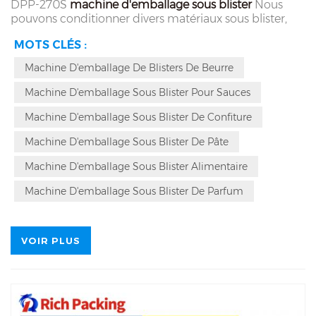
DPP-270S
machine d'emballage sous blister
Nous
pouvons conditionner divers matériaux sous blister,
tels que le beurre, le miel, le parfum, les masques aux
MOTS CLÉS :
œufs, l'huile, la confiture, etc. Nous proposons une
variété de solutions pour répondre à différents besoins.
Machine D'emballage De Blisters De Beurre
Les pompes en céramique offrent une grande
précision de dosage, les pompes à piston peuvent
Machine D'emballage Sous Blister Pour Sauces
remplir des matériaux très visqueux, et les pompes
péristaltiques sont adaptées à la plupart des
Machine D'emballage Sous Blister De Confiture
matériaux avec un excellent rapport qualité-prix.
Machine D'emballage Sous Blister De Pâte
Machine D'emballage Sous Blister Alimentaire
Machine D'emballage Sous Blister De Parfum
VOIR PLUS