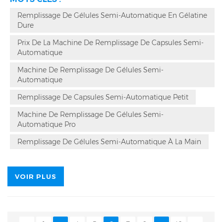
automatique et
automatique répondent à vos besoins,
garantis pendant deux ans. Précision de remplissage
Remplissage De Gélules Semi-Automatique En Gélatine
des semi-capsules pour les tailles #000 à #5. Les
Dure
machines CGN-208D ont passé la norme SGS, CE, ISO,
cGMP.
Fournir un service sur site porte-à-porte sur le
Prix De La Machine De Remplissage De Capsules Semi-
terrain à l'étranger, une formation
sur site pour
Automatique
l'installation
sur site
et une mise en service
sur site
.
Machine De Remplissage De Gélules Semi-
Automatique
Remplissage De Capsules Semi-Automatique Petit
Machine De Remplissage De Gélules Semi-
Automatique Pro
Remplissage De Gélules Semi-Automatique À La Main
VOIR PLUS