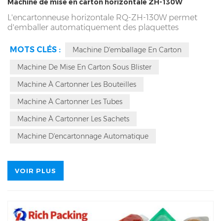
Machine de mise en carton horizontale ZH-130W
L'encartonneuse horizontale RQ-ZH-130W permet
d'emballer automatiquement des plaquettes
alvéolées, des bouteilles, des tubes, des sachets, etc.,
avec une capacité de production de 35 à 125
MOTS CLÉS :
Machine D'emballage En Carton
cartons/m². Elle peut être connectée à une
encartonneuse, une scelleuse de queue, une
Machine De Mise En Carton Sous Blister
ensacheuse, une ensacheuse tridimensionnelle et
Machine À Cartonner Les Bouteilles
d'autres équipements. Elle est idéale pour les
industries pharmaceutiques, des produits de santé,
Machine À Cartonner Les Tubes
agroalimentaires, des produits de première nécessité,
etc.
Machine À Cartonner Les Sachets
Machine D'encartonnage Automatique
VOIR PLUS