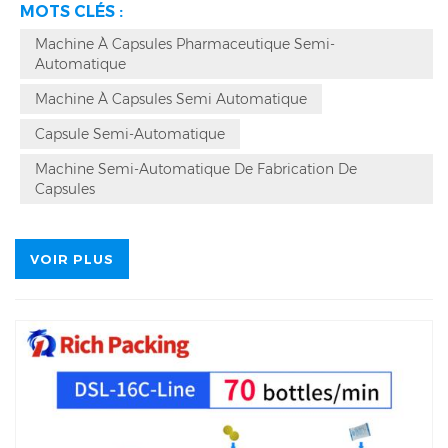
MOTS CLÉS :
qualité pour vendre la machine de remplissage de gélules
208D dans plus de 80 pays et régions du monde. En tant que
Machine À Capsules Pharmaceutique Semi-
fabricant leader en Chine, Richpacking se concentre sur la
Automatique
fourniture d'équipements de fabrication pharmaceutique
fiables et a gagné une grande reconnaissance de la part des
Machine À Capsules Semi Automatique
clients pour son service après-vente de haute qualité.
Capsule Semi-Automatique
Machine Semi-Automatique De Fabrication De
Capsules
VOIR PLUS