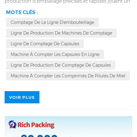
production d'emballage précises et rapides jouent un
rôle essentiel dans la production efficace de
MOTS CLÉS :
médicaments. Notre ligne de production
d'embouteillage de comprimés et de gélules à 16
Comptage De La Ligne D'embouteillage
canaux, avec une cadence de 70 flacons par minute
(pour un flacon de 60 pièces), est particulièrement
Ligne De Production De Machines De Comptage
efficace pour améliorer l'efficacité et la qualité de la
production.
Ligne De Comptage De Capsules
Machine À Compter Les Capsules En Ligne
Ligne De Production De Comptage De Capsules
Machine À Compter Les Comprimés De Pilules De Miel
VOIR PLUS