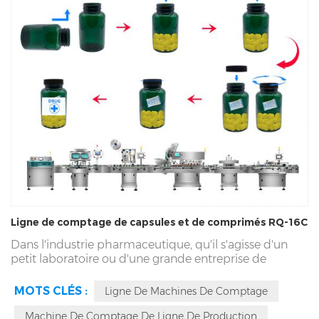
Ligne de comptage de capsules et de comprimés RQ-16C
Dans l'industrie pharmaceutique, qu'il s'agisse d'un
petit laboratoire ou d'une grande entreprise de
fabrication pharmaceutique, compter et conditionner
avec précision et rapidité des comprimés ou des
MOTS CLÉS :
Ligne De Machines De Comptage
gélules a toujours été une tâche essentielle. Nous vous
présentons ici le monde des lignes de production de
Machine De Comptage De Ligne De Production