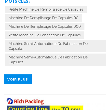
MOTS CLÉS :
supérieure pour distribuer sa remplisseuse de gélules 208D
dans plus de 80 pays et territoires à travers le monde.
Petite Machine De Remplissage De Capsules
Reconnu comme un fabricant leader en Chine, RichPacking
se concentre sur la fourniture d'équipements de fabrication
Machine De Remplissage De Capsules 00
pharmaceutique fiables et est largement salué par ses clients
Machine De Remplissage De Capsules 000
pour son service après-vente de premier ordre.
Petite Machine De Fabrication De Capsules
Machine Semi-Automatique De Fabrication De
Capsules
Machine Semi-Automatique De Fabrication De
Capsules
VOIR PLUS