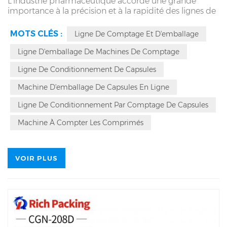
L'industrie pharmaceutique accorde une grande
importance à la précision et à la rapidité des lignes de
production d'emballage, qui constituent la base d'une
production pharmaceutique efficace. Notre ligne
MOTS CLÉS :
Ligne De Comptage Et D'emballage
d'embouteillage de comprimés et de gélules à 16
canaux, capable de produire 70 flacons par minute
Ligne D'emballage De Machines De Comptage
(en supposant que chaque flacon contienne 60
Ligne De Conditionnement De Capsules
pièces), joue un rôle essentiel dans l'amélioration de
l'efficacité de la production et de la qualité des
Machine D'emballage De Capsules En Ligne
produits.
Ligne De Conditionnement Par Comptage De Capsules
Machine À Compter Les Comprimés
VOIR PLUS