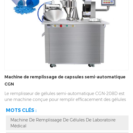
Machine de remplissage de capsules semi-automatique
CGN
Le remplisseur de gélules semi-automatique CGN-208D est
une machine conçue pour remplir efficacement des gélules
pharmaceutiques avec des poudres ou des granulés. Il est
MOTS CLÉS :
équipé d'une interface conviviale qui permet une utilisation
facile et un remplissage précis. sa décharge est de 30000
Machine De Remplissage De Gélules De Laboratoire
capsules par heure, avec une nouvelle conception de semis
Médical
automatique de capsules, verrouillage horizontal des