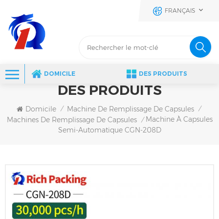
FRANÇAIS
DOMICILE
DES PRODUITS
DES PRODUITS
Domicile
Machine De Remplissage De Capsules
/
/
Machine À Capsules
Machines De Remplissage De Capsules
/
Semi-Automatique CGN-208D