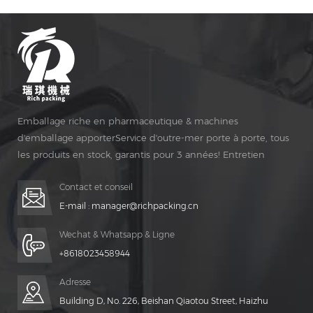
Emballage riche en pharmaceutique & machines
d'emballage apporterService d'outre-mer porte à porte, tous
les produits en stock, garantis pour 3 années! Entretien
gratuit pour Vie Temps!
Contact et conseil
E-mail :
manager@richpacking.cn
Wechat & Whatsapp & Ligne
+8618023458944
Adresse
Building D, No. 226, Beishan Qiaotou Street, Haizhu