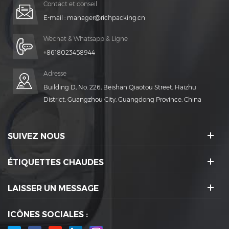
Contact et conseil
E-mail :
manager@richpacking.cn
Wechat & Whatsapp & Ligne
+8618023458944
Adresse
Building D, No. 226, Beishan Qiaotou Street, Haizhu
District, Guangzhou City, Guangdong Province, China
SUIVEZ NOUS
ÉTIQUETTES CHAUDES
LAISSER UN MESSAGE
ICÔNES SOCIALES :