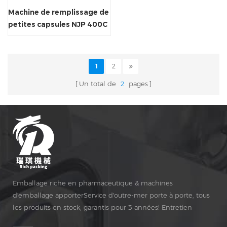
Machine de remplissage de
petites capsules NJP 400C
automatique
1
2
Un total de
2
pages
Emballage riche en pharmaceutique & machines
d'emballage apporterService d'outre-mer porte à porte, tous
les produits en stock, garantis pour 3 années! Entretien
gratuit pour Vie Temps!