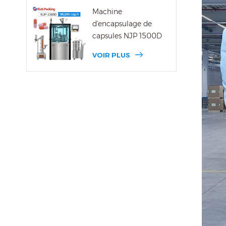
Machine
d'encapsulage de
capsules NJP 1500D
VOIR PLUS