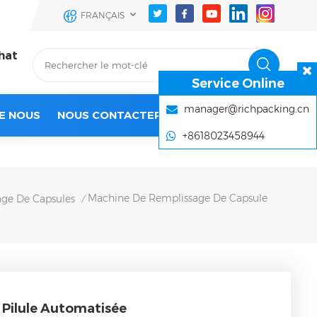
FRANÇAIS
hat
Service Online
manager@richpacking.cn
E NOUS
NOUS CONTACTER
+8618023458944
Machine De Remplissage De Capsule
ge De Capsules
/
 Pilule Automatisée