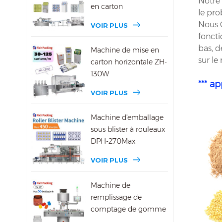
Notre 
en carton
le pro
Nous C
VOIR PLUS
foncti
bas, d
Machine de mise en
sur l
carton horizontale ZH-
130W
*** ap
VOIR PLUS
Machine d'emballage
sous blister à rouleaux
DPH-270Max
VOIR PLUS
Machine de
remplissage de
comptage de gomme
DSL-8D