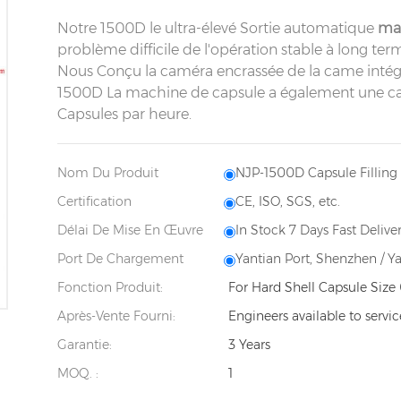
Notre 1500D le ultra-élevé Sortie automatique
mac
problème difficile de l'opération stable à long ter
Nous Conçu la caméra encrassée de la came intégré
1500D La machine de capsule a également une c
Capsules par heure.
Nom Du Produit
NJP-1500D Capsule Fillin
Certification
CE, ISO, SGS, etc.
Délai De Mise En Œuvre
In Stock 7 Days Fast Deliver
Port De Chargement
Yantian Port, Shenzhen / Y
Fonction Produit:
For Hard Shell Capsule Size 
Après-Vente Fourni:
Engineers available to servi
Garantie:
3 Years
MOQ. :
1