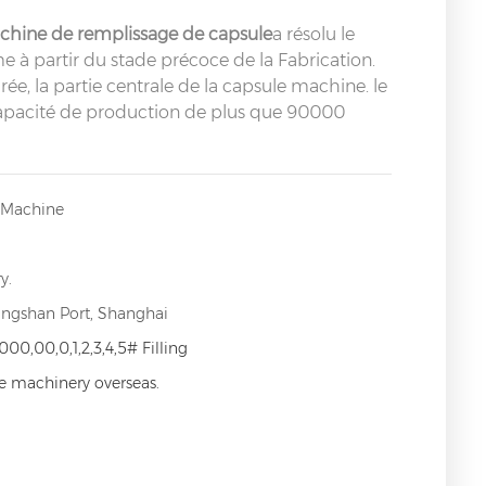
hine de remplissage de capsule
a résolu le
me à partir du stade précoce de la Fabrication.
e, la partie centrale de la capsule machine. le
apacité de production de plus que 90000
g Machine
y.
angshan Port, Shanghai
000,00,0,1,2,3,4,5# Filling
ce machinery overseas.