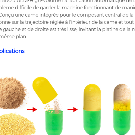
1500D Ultra-High-Volume La fabrication automatique de la
blème difficile de garder la machine fonctionnant de maniè
onçu une came intégrée pour le composant central de la 
onne sur la trajectoire réglée à l'intérieur de la came et tou
e gauche et de droite est très lisse, invitant la platine de 
e même plan
plications