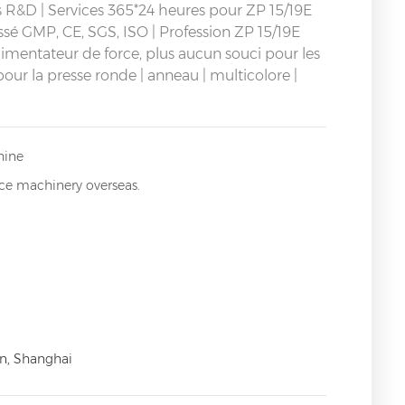
 R&D | Services 365*24 heures pour
ZP 15/19E
é GMP, CE, SGS, ISO | Profession
ZP 15/19E
limentateur de force, plus aucun souci pour les
pour la presse ronde | anneau | multicolore |
hine
ice machinery overseas.
n, Shanghai