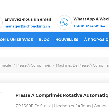
WhatsApp & Wec
Envoyez-nous un email
+8618023458944
manager@richpacking.cn
ON & UN SERVICE
BLOG
NOUVELLES
À PROPOS D
micile
Presse À Comprimés
Machines De Presse À Comprim
/
/
Presse À Comprimés Rotative Automatiqu
ZP 15/19E En Stock | Livraison en 14 Jours | Garan