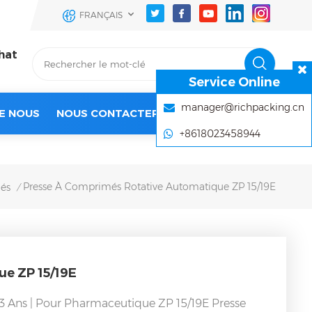
FRANÇAIS
hat
Service Online
manager@richpacking.cn
E NOUS
NOUS CONTACTER
+8618023458944
Presse À Comprimés Rotative Automatique ZP 15/19E
és
/
e ZP 15/19E
ti 3 Ans | Pour Pharmaceutique
ZP 15/19E
Presse