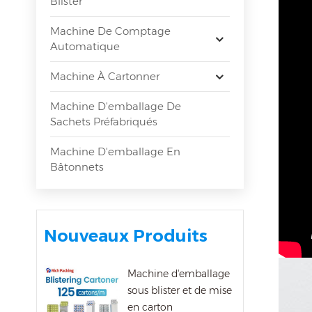
Blister
Machine De Comptage
Automatique
Machine À Cartonner
Machine D'emballage De
Sachets Préfabriqués
Machine D'emballage En
Bâtonnets
Nouveaux Produits
Machine d'emballage
sous blister et de mise
en carton