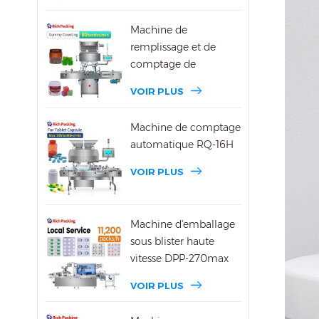
Machine de
remplissage et de
comptage de
bonbons gélifiés DSL-
VOIR PLUS
16R
Machine de comptage
automatique RQ-16H
VOIR PLUS
Machine d'emballage
sous blister haute
vitesse DPP-270max
VOIR PLUS