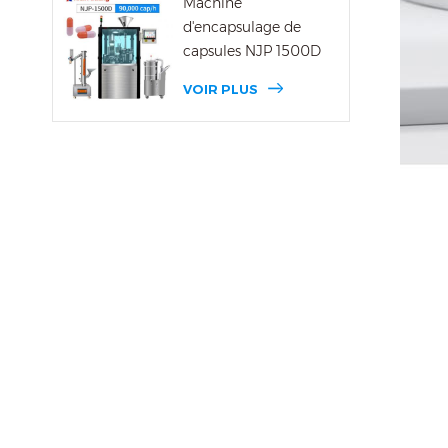
Machine
d'encapsulage de
capsules NJP 1500D
VOIR PLUS