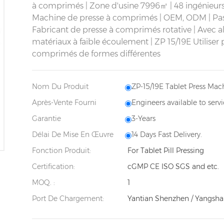
à comprimés | Zone d'usine 7996㎡ | 48 ingénieurs
Machine de presse à comprimés | OEM, ODM | Pass
Fabricant de presse à comprimés rotative | Avec a
matériaux à faible écoulement |
ZP 15/19E
Utiliser 
comprimés de formes différentes
Nom Du Produit
ZP-15/19E Tablet Press Mac
Après-Vente Fourni
Engineers available to serv
Garantie
3-Years
Délai De Mise En Œuvre
14 Days Fast Delivery.
Fonction Produit:
For Tablet Pill Pressing
Certification:
cGMP CE ISO SGS and etc.
MOQ. :
1
Port De Chargement:
Yantian Shenzhen / Yangsha