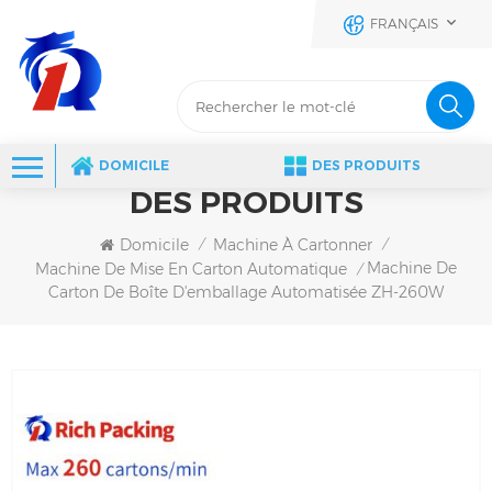
FRANÇAIS
DOMICILE
DES PRODUITS
DES PRODUITS
Domicile
Machine À Cartonner
/
/
Machine De
Machine De Mise En Carton Automatique
/
Carton De Boîte D'emballage Automatisée ZH-260W