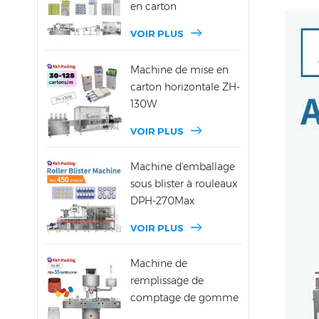
en carton
VOIR PLUS
Machine de mise en
carton horizontale ZH-
130W
VOIR PLUS
Machine d'emballage
sous blister à rouleaux
DPH-270Max
VOIR PLUS
Machine de
remplissage de
comptage de gomme
DSL-8D