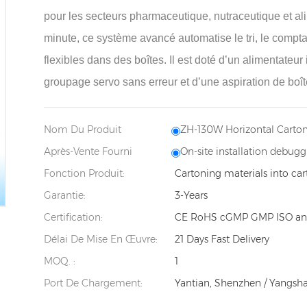
pour les secteurs pharmaceutique, nutraceutique et al
minute, ce système avancé automatise le tri, le comptag
flexibles dans des boîtes. Il est doté d’un alimentateu
groupage servo sans erreur et d’une aspiration de boîte
Nom Du Produit
ZH-130W Horizontal Carto
Après-Vente Fourni
On-site installation debugg
Fonction Produit:
Cartoning materials into car
Garantie:
3-Years
Certification:
CE RoHS cGMP GMP ISO and
Délai De Mise En Œuvre:
21 Days Fast Delivery
MOQ. :
1
Port De Chargement:
Yantian, Shenzhen / Yangsh