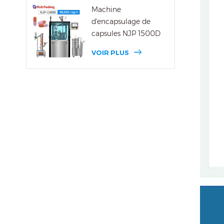
Machine
d'encapsulage de
capsules NJP 1500D
VOIR PLUS