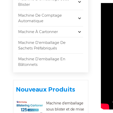
Blister
Machine De Comptage
Automatique
Machine À Cartonner
Machine D'emballage De
Sachets Préfabriqués
Machine D'emballage En
Bâtonnets
Nouveaux Produits
Machine d'emballage
sous blister et de mise