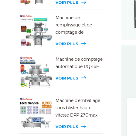
VOIR PLUS
Machine de
remplissage et de
comptage de
bonbons gélifiés DSL-
VOIR PLUS
16R
Machine de comptage
automatique RQ-16H
VOIR PLUS
Machine d'emballage
sous blister haute
vitesse DPP-270max
VOIR PLUS