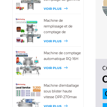
DSL-8D
VOIR PLUS
Machine de
remplissage et de
comptage de
bonbons gélifiés DSL-
VOIR PLUS
16R
Machine de comptage
automatique RQ-16H
VOIR PLUS
Machine d'emballage
sous blister haute
vitesse DPP-270max
VOIR PLUS