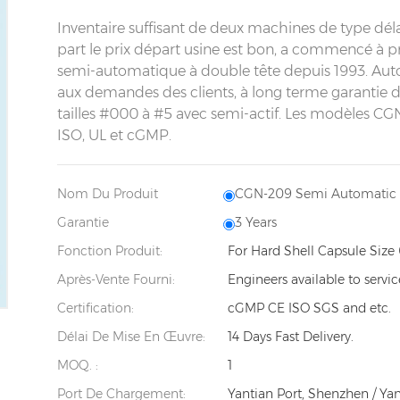
Inventaire suffisant de deux machines de type délai
part le prix départ usine est bon, a commencé à 
semi-automatique à double tête depuis 1993. A
aux demandes des clients, à long terme garantie de
tailles #000 à #5 avec semi-actif. Les modèles CGN
ISO, UL et cGMP.
Nom Du Produit
CGN-209 Semi Automatic C
Garantie
3 Years
Fonction Produit:
For Hard Shell Capsule Size 
Après-Vente Fourni:
Engineers available to servi
Certification:
cGMP CE ISO SGS and etc.
Délai De Mise En Œuvre:
14 Days Fast Delivery.
MOQ. :
1
Port De Chargement:
Yantian Port, Shenzhen / Ya