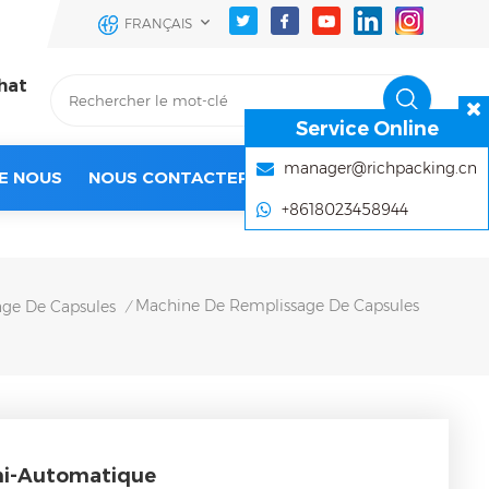
FRANÇAIS
hat
Service Online
manager@richpacking.cn
E NOUS
NOUS CONTACTER
+8618023458944
Machine De Remplissage De Capsules
ge De Capsules
/
mi-Automatique