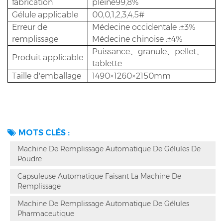
fabrication
pleine99,8%
Gélule applicable
00,0,1,2,3,4,5#
Erreur de
Médecine occidentale :±3%
remplissage
Médecine chinoise :±4%
Puissance、granule、pellet、
Produit applicable
tablette
Taille d'emballage
1490×1260×2150mm
MOTS CLÉS :
Machine De Remplissage Automatique De Gélules De
Poudre
Capsuleuse Automatique Faisant La Machine De
Remplissage
Machine De Remplissage Automatique De Gélules
Pharmaceutique