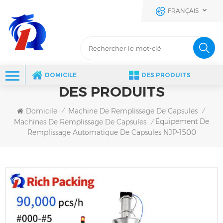
FRANÇAIS
DOMICILE
DES PRODUITS
DES PRODUITS
Domicile
Machine De Remplissage De Capsules
/
/
Équipement De
Machines De Remplissage De Capsules
/
Remplissage Automatique De Capsules NJP-1500