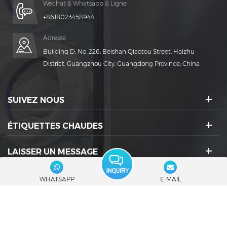
Wechat & Whatsapp & Ligne
+8618023458944
Adresse
Building D, No. 226, Beishan Qiaotou Street, Haizhu
District, Guangzhou City, Guangdong Province, China
SUIVEZ NOUS
ÉTIQUETTES CHAUDES
LAISSER UN MESSAGE
ICÔNES SOCIALES :
WHATSAPP
E-MAIL
© 2026 Guangdong Rich Packing Machinery Co., Ltd. Tous les droits sont