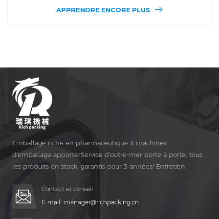
capsules creuses creuses. NJP 400 c Peut finir 24100 En
APPRENDRE ENCORE PLUS
une heure, digne de la taille des capsules de taille
000,00,0,1,2,3,4,5 de 400 C. 400 C pour utilisation dans la
fabrique de petites échelles d'industries pharmaceutiques
et de petites pharmacies Sous-paquet et aussi l'école de
pharmacie du personnel à faire Capsules.
Emballage riche en pharmaceutique & machines
d'emballage apporterService d'outre-mer porte à porte, tous
les produits en stock, garantis pour 3 années! Entretien
gratuit pour Vie Temps!
Contact et conseil
E-mail :
manager@richpacking.cn