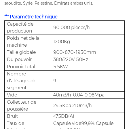
saoudite, Syrie, Palestine, Émirats arabes unis.
*** Paramètre technique
Capacité de
90 000 pièces/h
production
Poids net de la
1200Kg
machine
Taille globale
900×870×1950mm
Du pouvoir
380/220V 50Hz
Pouvoir total
5.5KW
Nombre
d'alésages de
9
segment
Vide
40m3/h-0.04-0.08Mpa
Collecteur de
24.5Kpa 210m3/h
poussière
Bruit
<75DB(A)
Taux de
Capsule vide99,9% Capsule