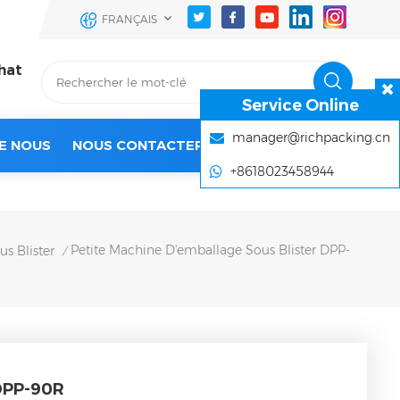
FRANÇAIS
hat
Service Online
manager@richpacking.cn
E NOUS
NOUS CONTACTER
+8618023458944
Petite Machine D'emballage Sous Blister DPP-
s Blister
/
 DPP-90R