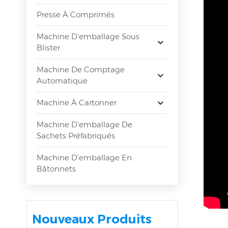
Presse À Comprimés
Machine D'emballage Sous
Blister
Machine De Comptage
Automatique
Machine À Cartonner
Machine D'emballage De
Sachets Préfabriqués
Machine D'emballage En
Bâtonnets
Nouveaux Produits