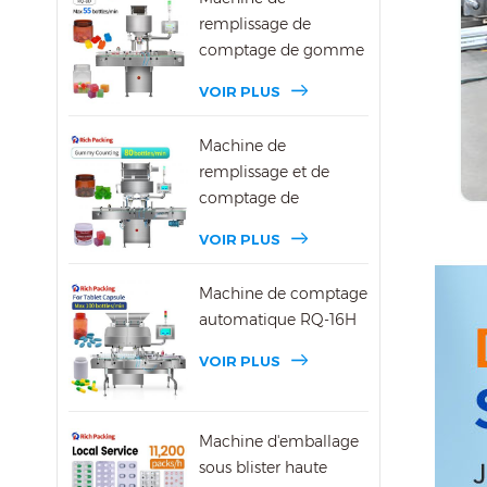
remplissage de
comptage de gomme
DSL-8D
VOIR PLUS
Machine de
remplissage et de
comptage de
bonbons gélifiés DSL-
VOIR PLUS
16R
Machine de comptage
automatique RQ-16H
VOIR PLUS
Machine d'emballage
sous blister haute