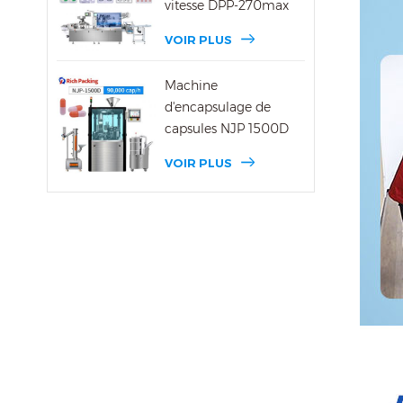
vitesse DPP-270max
VOIR PLUS
Machine
d'encapsulage de
capsules NJP 1500D
VOIR PLUS