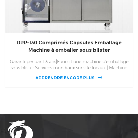
DPP-130 Comprimés Capsules Emballage
Machine à emballer sous blister
Garanti pendant 3 ans|Fournit une machine d'emballage
sous blister Services mondiaux sur site locaux | Machine
d'emballage sous blister DPP 130. Entretien gratuit à vie et
APPRENDRE ENCORE PLUS
pièces de rechange, DPP 130 Service mondial sur site de
machines d'emballage sous blister. Pour Alu Alu et Alu
PVC et multi-usages, médecine d'emballage automatique
et production de machines d'emballage sous blister
depuis 1993, donnez-vous le prix d'usine.