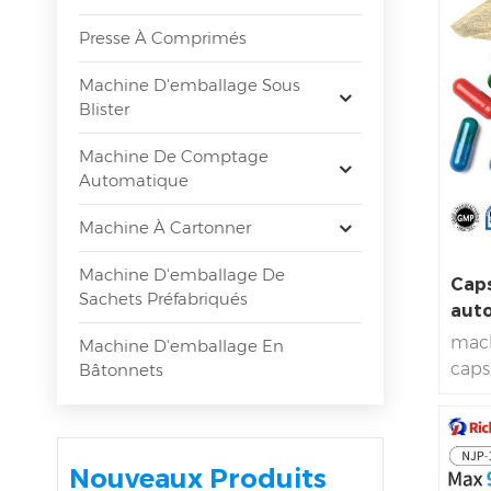
Presse À Comprimés
Machine D'emballage Sous
Blister
Machine De Comptage
Automatique
Machine À Cartonner
Machine D'emballage De
Caps
Sachets Préfabriqués
aut
mach
Machine D'emballage En
caps
Bâtonnets
à uti
proc
tota
Nouveaux Produits
Auto