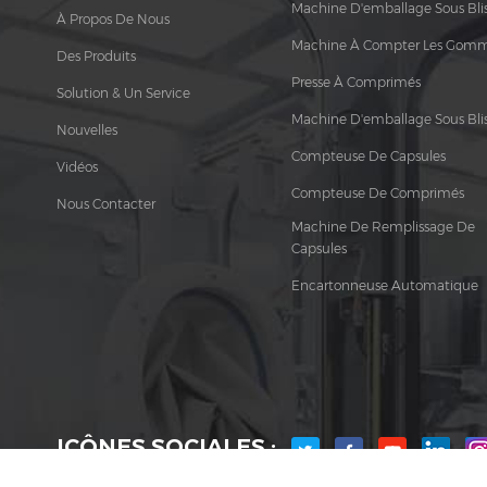
Machine D'emballage Sous Blis
À Propos De Nous
Machine À Compter Les Gom
Des Produits
Presse À Comprimés
Solution & Un Service
Machine D'emballage Sous Blis
Nouvelles
Compteuse De Capsules
Vidéos
Compteuse De Comprimés
Nous Contacter
Machine De Remplissage De
Capsules
Encartonneuse Automatique
ICÔNES SOCIALES :