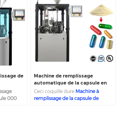
issage de
Machine de remplissage
automatique de la capsule en
Malaisie
ssage
Ceci coquille dure
Machine à
ule 000
remplissage de la capsule de
nt pas
gélatine
1500D A pleine marque
sage des
de précision et il est très
surprenant dans la capsule
is aussi
traditionnelle traditionnelle et