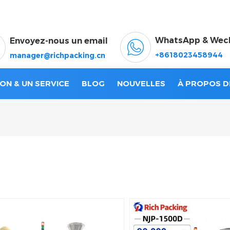
WhatsApp & Wec
Envoyez-nous un email
+8618023458944
manager@richpacking.cn
ON & UN SERVICE
BLOG
NOUVELLES
À PROPOS D