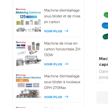
mach
caps
Machine d'emballage
remp
sous blister et de mise
pouss
en carton
matri
dues
VOIR PLUS
d'air
caps
Machine de mise en
et to
carton horizontale ZH-
bles
130W
Mach
inno
VOIR PLUS
cap
NJP
Dans 
Machine d'emballage
prosp
sous blister à rouleaux
phar
DPH-270Max
de r
sont
VOIR PLUS
prod
les 