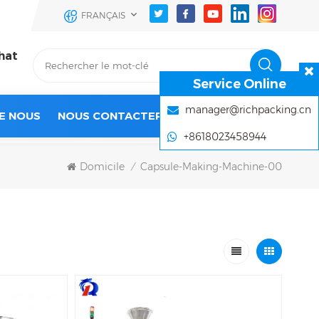
FRANÇAIS
hat
Service Online
manager@richpacking.cn
E NOUS
NOUS CONTACTER
+8618023458944
Domicile
Capsule-Making-Machine-00
/