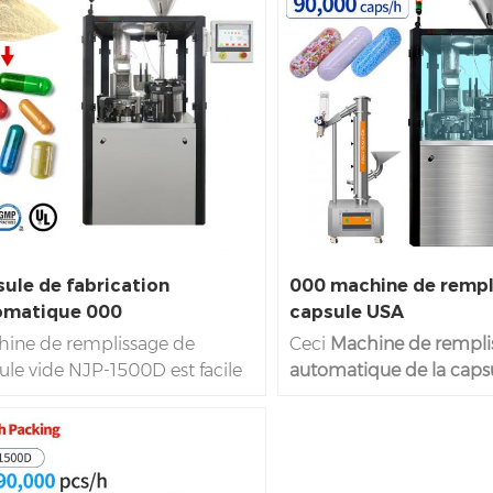
ule de fabrication
000 machine de rempl
omatique 000
capsule USA
ine de remplissage de
Ceci
Machine de rempli
ule vide NJP-1500D est facile
automatique de la caps
liser et à maintenir, et tout le
Haute vitesse ne convie
essus de fonctionnement est
uniquement au remplis
lement pleinement
matériaux de médecine
matique. Ceci 1500D La
traditionnels chinois, ma