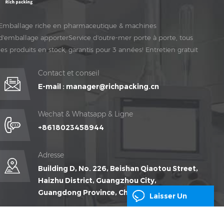
Emballage riche en pharmaceutique & machines
d'emballage apporterService d'outre-mer porte à porte, tous
les produits en stock, garantis pour 3 années! Entretien gratuit
pour Vie Temps!
Contact et conseil
E-mail :
manager@richpacking.cn
Wechat & Whatsapp & Ligne
+8618023458944
Adresse
Building D, No. 226, Beishan Qiaotou Street,
Haizhu District, Guangzhou City,
Guangdong Province, China
Laisser Un
Message