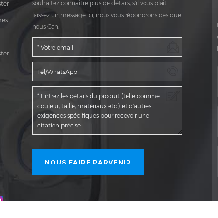
souhaitez connaître plus de détails, s'il vous plaît
ter
laissez un message ici, nous vous répondrons dès que
mes
nous Can.
ter