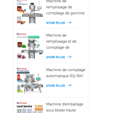
Machine de
phar
remplissage de
remp
comptage de gomme
phar
DSL-8D
un r
VOIR PLUS
dans
n'es
Machine de
avan
remplissage et de
égal
comptage de
dans
bonbons gélifiés DSL-
VOIR PLUS
gélu
16R
éton
Machine de comptage
gélu
automatique RQ-16H
VOIR PLUS
Machine d'emballage
sous blister haute