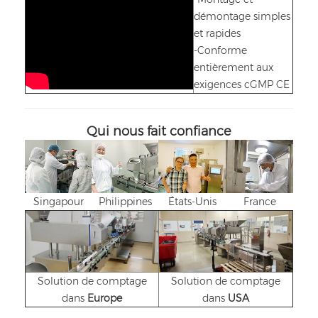
démontage simples
et rapides
-Conforme
entièrement aux
exigences cGMP CE
Qui nous fait confiance
Singapour
Philippines
États-Unis
France
Solution de comptage
Solution de comptage
dans
Europe
dans
USA