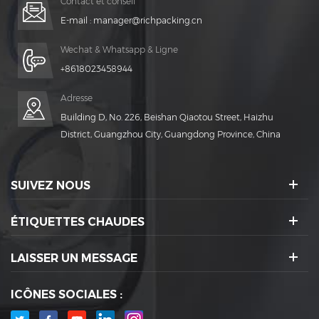
Contact et conseil
E-mail :
manager@richpacking.cn
Wechat & Whatsapp & Ligne
+8618023458944
Adresse
Building D, No. 226, Beishan Qiaotou Street, Haizhu
District, Guangzhou City, Guangdong Province, China
SUIVEZ NOUS
ÉTIQUETTES CHAUDES
LAISSER UN MESSAGE
ICÔNES SOCIALES :