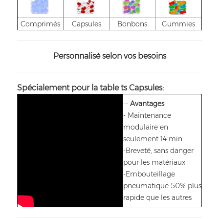
Comprimés
Capsules
Bonbons
Gummies
Personnalisé selon vos besoins
Spécialement pour la table
ts
Capsules:
--
Avantages
-
Maintenance
modulaire en
seulement 14 min
-Breveté, sans danger
pour les matériaux
-Embouteillage
pneumatique 50% plus
rapide que les autres