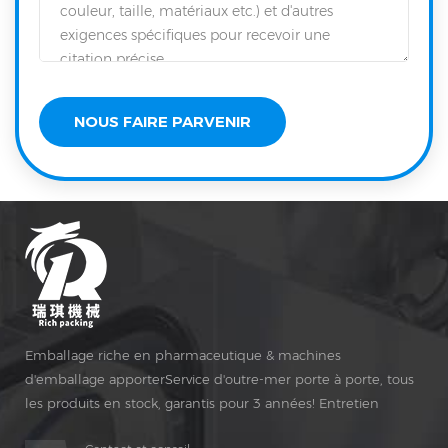
Emballage riche en pharmaceutique & machines
d'emballage apporterService d'outre-mer porte à porte, tous
les produits en stock, garantis pour 3 années! Entretien
gratuit pour Vie Temps!