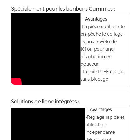
Spécialement pour les bonbons Gummies :
--
Avantages
-La pièce coulissante
empêche le collage
- Canal revêtu de
téflon pour une
distribution en
douceur
-Trémie PTFE élargie
sans blocage
Solutions de ligne intégrées :
--
Avantages
-Réglage rapide et
utilisation
indépendante
-Montage et