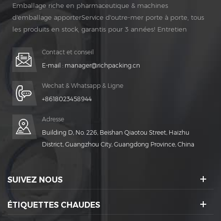
Emballage riche en pharmaceutique & machines
d'emballage apporterService d'outre-mer porte à porte, tous
les produits en stock, garantis pour 3 années! Entretien
gratuit pour Vie Temps!
Contact et conseil
E-mail :
manager@richpacking.cn
Wechat & Whatsapp & Ligne
+8618023458944
Adresse
Building D, No. 226, Beishan Qiaotou Street, Haizhu
District, Guangzhou City, Guangdong Province, China
SUIVEZ NOUS
ÉTIQUETTES CHAUDES