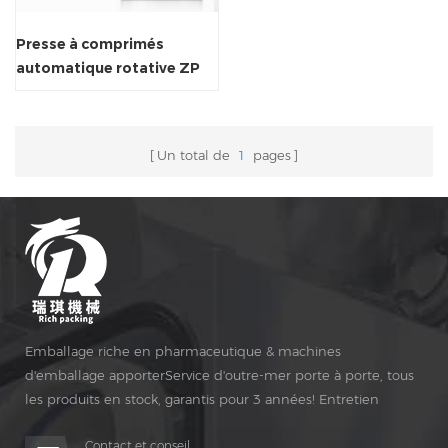
Presse à comprimés
automatique rotative ZP
17
Un total de
1
pages
Emballage riche en pharmaceutique & machines
d'emballage apporterService d'outre-mer porte à porte, tous
les produits en stock, garantis pour 3 années! Entretien
gratuit pour Vie Temps!
Contact et conseil