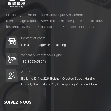
Emballage riche en pharmaceutique & machines
d'emballage apporterService d'outre-mer porte à porte, tous
les produits en stock, garantis pour 3 années! Entretien
gratuit pour Vie Temps!
Contact et conseil
E-mail :
manager@richpacking.cn
Wechat & Whatsapp & Ligne
+8618023458944
Adresse
Building D, No. 226, Beishan Qiaotou Street, Haizhu
District, Guangzhou City, Guangdong Province, China
SUIVEZ NOUS