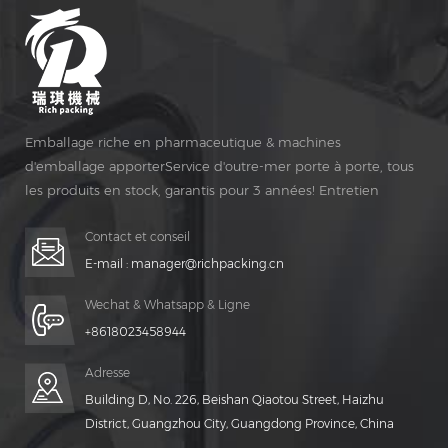
Emballage riche en pharmaceutique & machines
d'emballage apporterService d'outre-mer porte à porte, tous
les produits en stock, garantis pour 3 années! Entretien
gratuit pour Vie Temps!
Contact et conseil
E-mail :
manager@richpacking.cn
Wechat & Whatsapp & Ligne
+8618023458944
Adresse
Building D, No. 226, Beishan Qiaotou Street, Haizhu
District, Guangzhou City, Guangdong Province, China