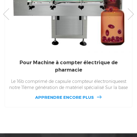
Pour Machine à compter électrique de
pharmacie
Le 16b comprimé de capsule compteur électroniqueest
notre 11ème génération de matériel spécialisé Sur la base
des avantages techniques des travailleurs professionnels et
APPRENDRE ENCORE PLUS
techniques, notre groupe a développé le 16b Comptage
électronique Machine. 16b respectivement dans le PLC
Écran tactile et sécurité de sécurité Protection et
observation de la fenêtre et autres aspects d'une grande
mise à niveau. Le DSL-16B La plage d'efficacité de la
production est comprise entre 20 et 120 flacons par
minute.