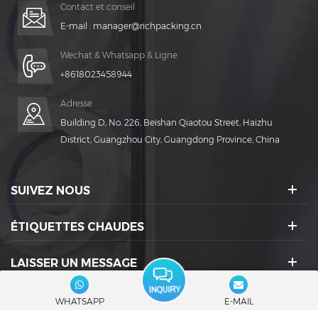
Contact et conseil
E-mail :
manager@richpacking.cn
Wechat & Whatsapp & Ligne
+8618023458944
Adresse
Building D, No. 226, Beishan Qiaotou Street, Haizhu
District, Guangzhou City, Guangdong Province, China
SUIVEZ NOUS
ÉTIQUETTES CHAUDES
LAISSER UN MESSAGE
ICÔNES SOCIALES :
WHATSAPP
E-MAIL