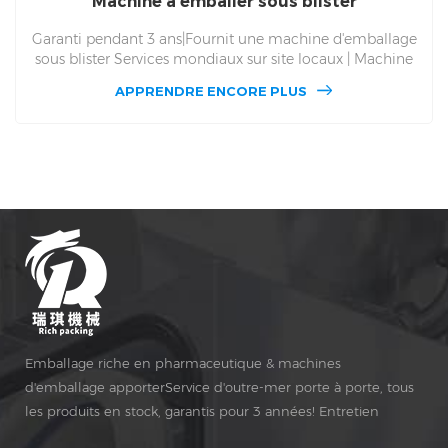
Machine à emballer sous blister
Garanti pendant 3 ans|Fournit une machine d'emballage
sous blister Services mondiaux sur site locaux | Machine
d'emballage sous blister DPP 130. Entretien gratuit à vie et
APPRENDRE ENCORE PLUS
pièces de rechange, DPP 130 Service mondial sur site de
machines d'emballage sous blister. Pour Alu Alu et Alu
PVC et multi-usages, médecine d'emballage automatique
et production de machines d'emballage sous blister
depuis 1993, donnez-vous le prix d'usine.
Emballage riche en pharmaceutique & machines
d'emballage apporterService d'outre-mer porte à porte, tous
les produits en stock, garantis pour 3 années! Entretien
gratuit pour Vie Temps!