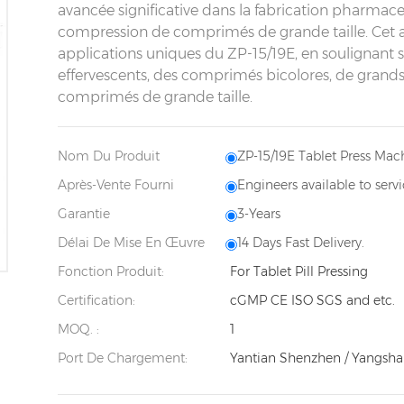
avancée significative dans la fabrication pharmac
compression de comprimés de grande taille. Cet ar
applications uniques du ZP-15/19E, en soulignant
effervescents, des comprimés bicolores, de grand
comprimés de grande taille.
Nom Du Produit
ZP-15/19E Tablet Press Mac
Après-Vente Fourni
Engineers available to serv
Garantie
3-Years
Délai De Mise En Œuvre
14 Days Fast Delivery.
Fonction Produit:
For Tablet Pill Pressing
Certification:
cGMP CE ISO SGS and etc.
MOQ. :
1
Port De Chargement:
Yantian Shenzhen / Yangsha