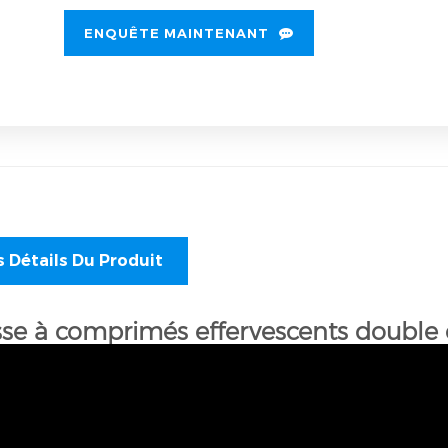
ENQUÊTE MAINTENANT
s Détails Du Produit
sse à comprimés effervescents double