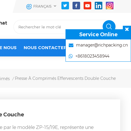
FRANÇAIS
hat
Service Online
manager@richpacking.cn
E NOUS
NOUS CONTACTER
+8618023458944
Presse À Comprimés Effervescents Double Couche
rimés
/
le Couche
e par le modèle ZP-15/19E, représente une