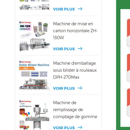
VOIR PLUS
Machine de mise en
carton horizontale ZH-
130W
VOIR PLUS
Machine d'emballage
sous blister à rouleaux
DPH-270Max
VOIR PLUS
Machine de
remplissage de
comptage de gomme
DSL-8D
VOIR PLUS