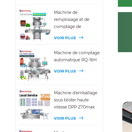
Machine de
remplissage et de
comptage de
bonbons gélifiés DSL-
VOIR PLUS
16R
Machine de comptage
automatique RQ-16H
VOIR PLUS
Machine d'emballage
sous blister haute
vitesse DPP-270max
VOIR PLUS