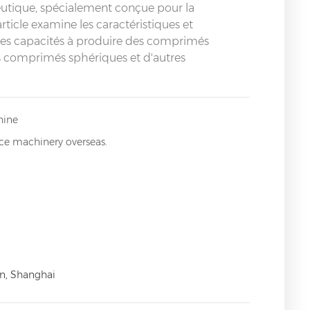
eutique, spécialement conçue pour la
ticle examine les caractéristiques et
 ses capacités à produire des comprimés
s comprimés sphériques et d'autres
hine
ice machinery overseas.
n, Shanghai