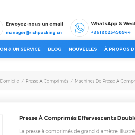
WhatsApp & Wec
Envoyez-nous un email
+8618023458944
manager@richpacking.cn
ON & UN SERVICE
BLOG
NOUVELLES
À PROPOS D
Domicile
Presse À Comprimés
Machines De Presse À Comp
/
/
Presse À Comprimés Effervescents Doub
La presse à comprimés de grand diamètre, illustré