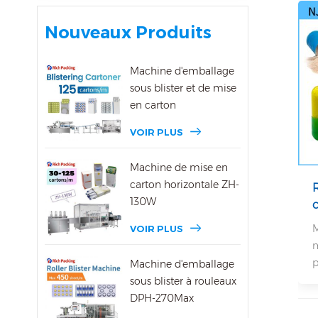
Nouveaux Produits
Machine d'emballage
sous blister et de mise
en carton
VOIR PLUS
Machine de mise en
carton horizontale ZH-
130W
M
VOIR PLUS
m
p
Machine d'emballage
sous blister à rouleaux
DPH-270Max