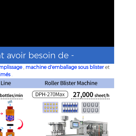
 avoir besoin de -
mplissage
,
machine d'emballage sous blister
et
rimés
.