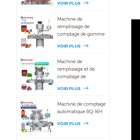
VOIR PLUS
Machine de
remplissage de
comptage de gomme
DSL-8D
VOIR PLUS
Machine de
remplissage et de
comptage de
bonbons gélifiés DSL-
VOIR PLUS
16R
Machine de comptage
automatique RQ-16H
VOIR PLUS