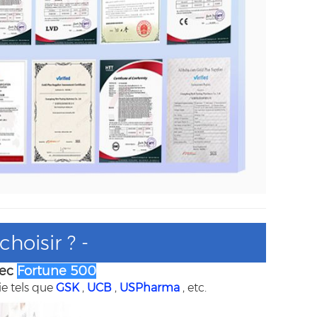
hoisir ? -
vec
Fortune 500
e tels que
GSK
,
UCB
,
USPharma
, etc.