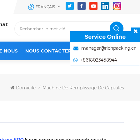
FRANÇAIS
hat
Service Online
manager@richpacking.cn
E NOUS
NOUS CONTACTER
+8618023458944
Domicile
Machine De Remplissage De Capsules
/