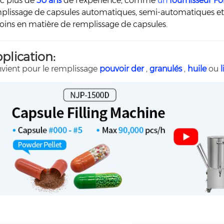
c plus de
30 ans
de l'expérience, comme
un
fournisseur F
plissage de capsules automatiques, semi-automatiques et l
oins en matière de remplissage de capsules.
plication:
vient pour le remplissage
pouvoir
der
,
granulés
,
huile
ou