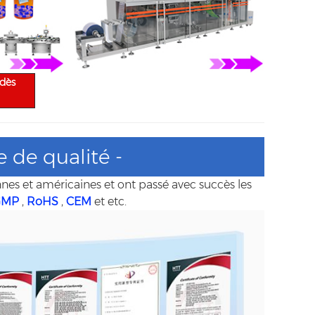
 dès
e de qualité -
 et américaines et ont passé avec succès les
GMP
,
RoHS
,
CEM
et etc.