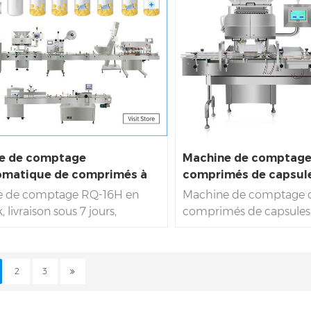
atique. Service local sur site |
machines de comptage
 d'usine 7996㎡, 28 ingénieurs
compteurs gommeux d
 365*24 heures de services
gélifiés pour comprimé
 la machine de comptage
1993. Usine de source de
matique
| Directement
machines d'embouteill
ine ! Machine de comptage de
comptage automatique.
pteurs gommeux de bonbons
local sur site de la mach
psules de comprimés depuis
compter, de la machine
étiqueter et de la machi
ne de comptage
Machine de comptage
les feuilles d'aluminium, 
omatique de comprimés à
comprimés de capsul
ules RQ-16H
e de comptage RQ-16H en
Machine de comptage 
, livraison sous 7 jours,
comprimés de capsules
ision de comptage de base >
En stock, livraison rapid
8 %. Capacité jusqu'à 200
jours et garantie à vie. L
eilles/min. Fonctionnement
de comptage du compt
2
3
le continu de 7*24 heures. Rich
est supérieure à 99,98 %
ing a produit une ligne de
Jusqu'à 70 bouteilles/m