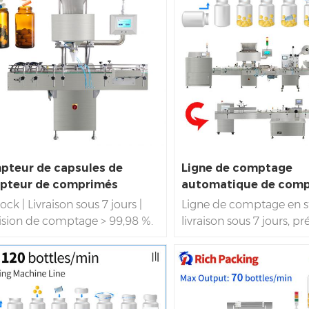
me d'exploitation intelligent
de la pharmacie
Pour le
et le système de contrôle
comprimés de capsules,
oélectrique central sont
comprimés sont excellen
rnationaux Marques. C'est
prévention de la poussi
 pourquoi le 8D semi-actif La
que Il s'agit d'un design
ine de comptage de grain
totalement fermé pour
tronique a un excellent
toute poussière de pert
tage de grain effet.
l'électricité et provoque
circuit de signal.
pteur de capsules de
Ligne de comptage
pteur de comprimés
automatique de comp
omatisé RQ-8D
capsules RQ-16R
ock | Livraison sous 7 jours |
Ligne de comptage en s
ision de comptage > 99,98 %.
livraison sous 7 jours, pr
cité supérieure à 200
comptage des carottes 
eilles/Min.7*24 heures de
Capacité supérieure à 
tionnement continu
| Usine de
bouteilles/min. Foncti
ce de machine
continu 7*24 heures, dire
bouteillage de comptage
Production de la ligne 