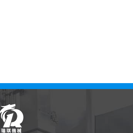
ournit un
Chine Leading Factory Guangdong
allage
Factory Direct! Production de la
premier
machine de comptage de
n Chine!
compteurs pharmaceutiques pour
s de
les pilules de capsules de
élifiés
comprimés depuis l'année 1993. La
 1993.
machine de comptage de
compteurs d'embouteillage est
automatiquement source d'usine.