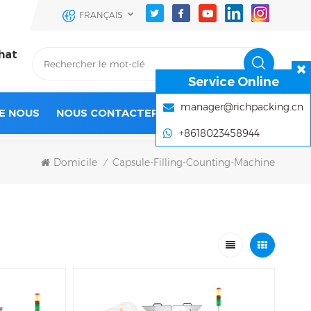
FRANÇAIS
hat
Service Online
manager@richpacking.cn
E NOUS
NOUS CONTACTER
+8618023458944
Domicile
Capsule-Filling-Counting-Machine
/