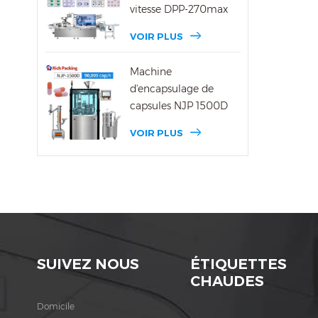
mach
vitesse DPP-270max
bonb
depu
VOIR PLUS
mach
d'em
Machine
Loca
d'encapsulage de
Serv
capsules NJP 1500D
scell
VOIR PLUS
SUIVEZ NOUS
ÉTIQUETTES
CHAUDES
Domicile