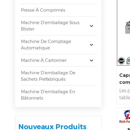
Presse À Comprimés
Machine D'emballage Sous
Blister
Machine De Comptage
Automatique
Machine À Cartonner
Machine D'emballage De
Caps
Sachets Préfabriqués
com
Les 
Machine D'emballage En
tabl
Bâtonnets
Mach
élec
usine
Nouveaux Produits
célè