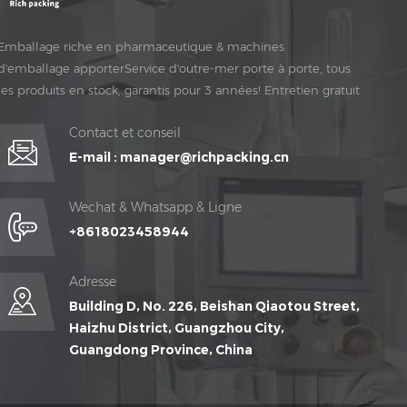
Emballage riche en pharmaceutique & machines
d'emballage apporterService d'outre-mer porte à porte, tous
les produits en stock, garantis pour 3 années! Entretien gratuit
pour Vie Temps!
Contact et conseil
E-mail :
manager@richpacking.cn
Wechat & Whatsapp & Ligne
+8618023458944
Adresse
Building D, No. 226, Beishan Qiaotou Street,
Haizhu District, Guangzhou City,
Guangdong Province, China