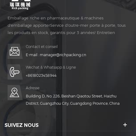
Emballage riche en pharmaceutique & machines
d'emballage apporterService d'outre-mer porte à porte, tous
les produits en stock, garantis pour 3 années! Entretien
gratuit pour Vie Temps!
Contact et conseil
E-mail :
manager@richpacking.cn
Wechat & Whatsapp & Ligne
+8618023458944
Adresse
Building D, No. 226, Beishan Qiaotou Street, Haizhu
District, Guangzhou City, Guangdong Province, China
SUIVEZ NOUS