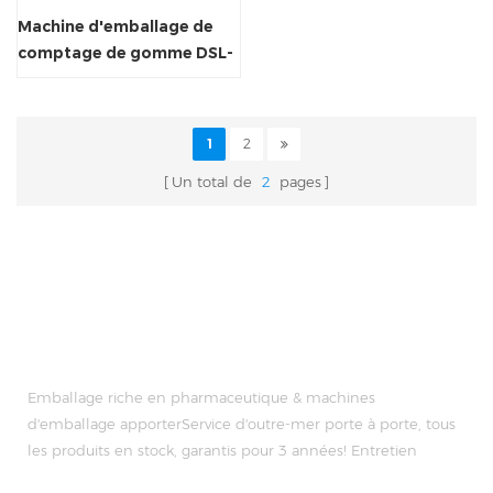
Machine d'emballage de
comptage de gomme DSL-
16R
1
2
Un total de
2
pages
Emballage riche en pharmaceutique & machines
d'emballage apporterService d'outre-mer porte à porte, tous
les produits en stock, garantis pour 3 années! Entretien
gratuit pour Vie Temps!