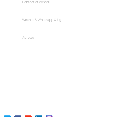
Contact et conseil
E-mail :
manager@richpacking.cn
Wechat & Whatsapp & Ligne
+8618023458944
Adresse
Building D, No. 226, Beishan Qiaotou Street, Haizhu
District, Guangzhou City, Guangdong Province, China
SUIVEZ NOUS
ÉTIQUETTES CHAUDES
LAISSER UN MESSAGE
ICÔNES SOCIALES :