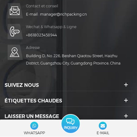
Contact et conseil
E-mail :
manager@richpacking.cn
Wechat & Whatsapp & Ligne
+8618023458944
Adresse
Building D, No. 226, Beishan Qiaotou Street, Haizhu
District, Guangzhou City, Guangdong Province, China
SUIVEZ NOUS
ÉTIQUETTES CHAUDES
LAISSER UN MESSAGE
ICÔNES SOCIALES :
WHATSAPP
E-MAIL