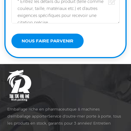
Emballage riche en pharmaceutique & machines
d'emballage apporterService d'outre-mer porte à porte, tous
les produits en stock, garantis pour 3 années! Entretien
gratuit pour Vie Temps!