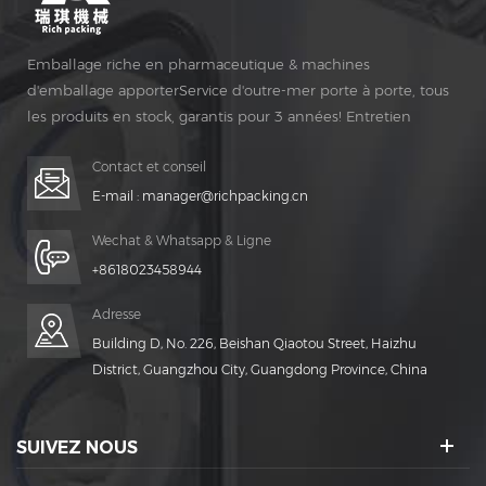
Emballage riche en pharmaceutique & machines
d'emballage apporterService d'outre-mer porte à porte, tous
les produits en stock, garantis pour 3 années! Entretien
gratuit pour Vie Temps!
Contact et conseil
E-mail :
manager@richpacking.cn
Wechat & Whatsapp & Ligne
+8618023458944
Adresse
Building D, No. 226, Beishan Qiaotou Street, Haizhu
District, Guangzhou City, Guangdong Province, China
SUIVEZ NOUS