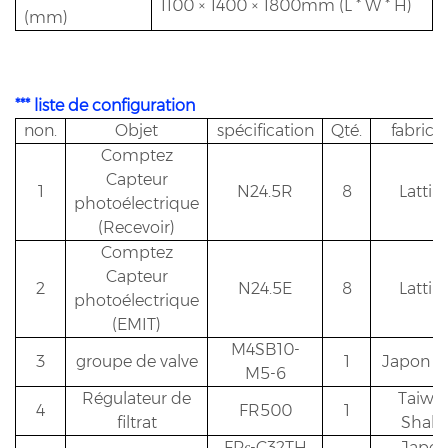
1100 × 1400 × 1800mm (L * W * H)
(mm)
*** liste de configuration
non.
Objet
spécification
Qté.
fabrica
Comptez
Capteur
1
N24.5R
8
Lattin
photoélectrique
(Recevoir)
Comptez
Capteur
2
N24.5E
8
Lattin
photoélectrique
(EMIT)
M4SB10-
3
groupe de valve
1
Japon 
M5-6
Régulateur de
Taiwa
4
FR500
1
filtrat
Shak
FPς-C32TH
Japo