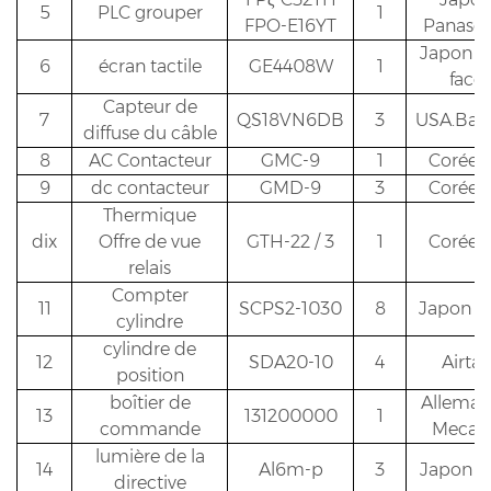
5
PLC grouper
1
FPO-E16YT
Panason
Japon P
6
écran tactile
GE4408W
1
face
Capteur de
7
QS18VN6DB
3
USA.Ban
diffuse du câble
8
AC Contacteur
GMC-9
1
Corée 
9
dc contacteur
GMD-9
3
Corée 
Thermique
dix
Offre de vue
GTH-22 / 3
1
Corée 
relais
Compter
11
SCPS2-1030
8
Japon 
cylindre
cylindre de
12
SDA20-10
4
Airtac
position
boîtier de
Allema
13
131200000
1
commande
Mecan
lumière de la
14
Al6m-p
3
Japon i
directive