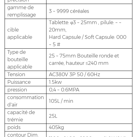
gamme de
3 ~ 9999 céréales
remplissage
Tablette: φ3 ~ 25mm , pilule: ~ ~
cible
20mm,
applicable
Hard Capsule / Soft Capsule: 000
~ 5 #
Type de
25 ~ 75mm Bouteille ronde et
bouteille
carrée, hauteur ≤240 mm
applicable
Tension
AC380V 3P 50 / 60Hz
Puissance
1.5kw
pression
0,4 ~ 0.6MPA
consommation
105L / min
d'air
capacité de
25L
trémie
poids
405kg
contour Dim.