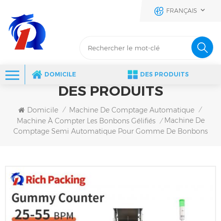
FRANÇAIS
DOMICILE
DES PRODUITS
DES PRODUITS
Domicile
Machine De Comptage Automatique
/
/
Machine De
Machine À Compter Les Bonbons Gélifiés
/
Comptage Semi Automatique Pour Gomme De Bonbons