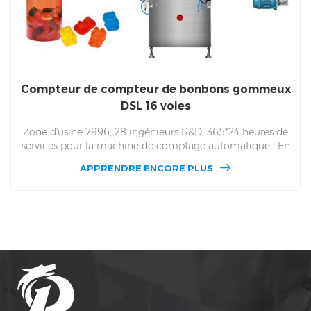
Compteur de compteur de bonbons gommeux
DSL 16 voies
Zone d'usine 7996, 28 ingénieurs R&D, 365*24 heures de
services pour la machine de comptage automatique | En
stock | Livraison sous 7 jours | Précision de comptage >
APPRENDRE ENCORE PLUS
99,98 %. Capacité supérieure à 200 bouteilles/Min.7*24
heures de fonctionnement continu | Direct usine !
Produisant la machine de comptage de compteur de
bonbons gommeux de capsule de comprimé depuis 1993
| usine automatique de source de machine
d'embouteillage de comptage de compteur. Service local
sur site