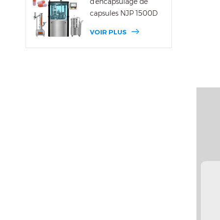
d'encapsulage de
capsules NJP 1500D
VOIR PLUS