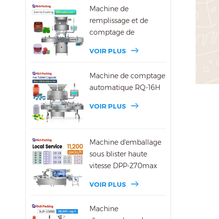
Machine de
remplissage et de
comptage de
bonbons gélifiés DSL-
VOIR PLUS
16R
Machine de comptage
automatique RQ-16H
VOIR PLUS
Machine d'emballage
sous blister haute
vitesse DPP-270max
VOIR PLUS
Machine