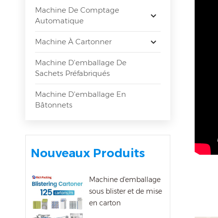
Machine De Comptage
Automatique
Machine À Cartonner
Machine D'emballage De
Sachets Préfabriqués
Machine D'emballage En
Bâtonnets
Nouveaux Produits
Machine d'emballage
sous blister et de mise
en carton