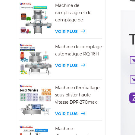
Machine de
remplissage et de
comptage de
bonbons gélifiés DSL-
VOIR PLUS
16R
Machine de comptage
automatique RQ-16H
VOIR PLUS
Machine d'emballage
sous blister haute
vitesse DPP-270max
VOIR PLUS
Machine