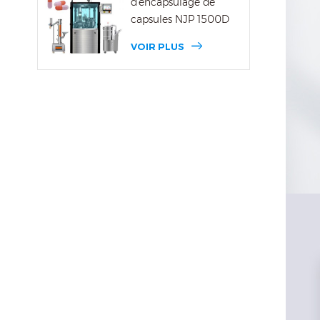
d'encapsulage de
capsules NJP 1500D
VOIR PLUS