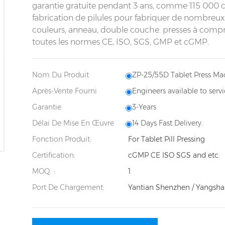
garantie gratuite pendant 3 ans, comme 115 000
fabrication de pilules pour fabriquer de nombreux
couleurs, anneau, double couche. presses à com
toutes les normes CE, ISO, SGS, GMP et cGMP.
Nom Du Produit
ZP-25/55D Tablet Press Ma
Après-Vente Fourni
Engineers available to serv
Garantie
3-Years
Délai De Mise En Œuvre
14 Days Fast Delivery.
Fonction Produit:
For Tablet Pill Pressing
Certification:
cGMP CE ISO SGS and etc.
MOQ. :
1
Port De Chargement:
Yantian Shenzhen / Yangsha