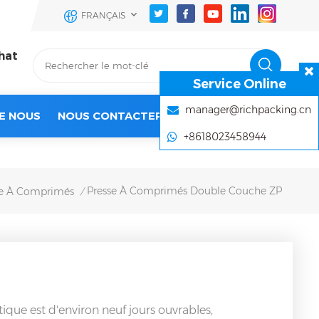
FRANÇAIS
hat
Service Online
manager@richpacking.cn
E NOUS
NOUS CONTACTER
+8618023458944
Presse À Comprimés Double Couche ZP
se À Comprimés
/
que est d'environ neuf jours ouvrables,