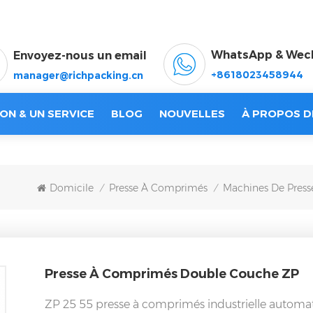
WhatsApp & Wec
Envoyez-nous un email
+8618023458944
manager@richpacking.cn
ON & UN SERVICE
BLOG
NOUVELLES
À PROPOS D
Domicile
Presse À Comprimés
Machines De Pres
/
/
Presse À Comprimés Double Couche ZP
ZP 25 55 presse à comprimés industrielle automati